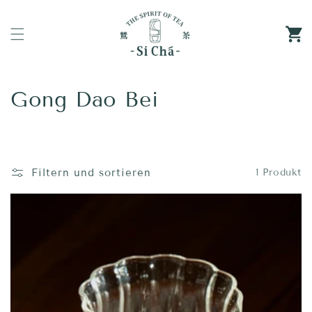
Direkt
zum
Inhalt
Warenko
K
Gong Dao Bei
a
t
Filtern und sortieren
1 Produkt
e
g
o
r
i