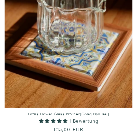
e
:
Lotus Flower Glass Pitcher(Gong Dao Bei)
1 Bewertung
Normaler
€15,00 EUR
Preis